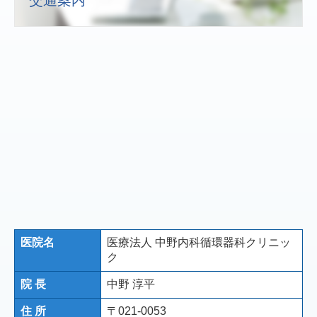
交通案内
医院名
医療法人 中野内科循環器科クリニッ
ク
院 長
中野 淳平
住 所
〒021-0053